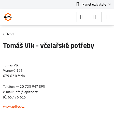
Panel uživatele
Úvod
Tomáš Vlk - včelařské potřeby
Tomáš Vlk
Vranová 126
679 62 Křetín
Telefon: +420 723 947 895
e-mail: info@apitec.cz
IČ: 657 76 615
www.apitec.cz