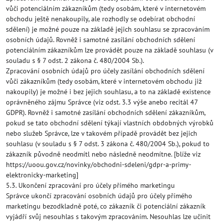
vůči potenciálním zákazníkům (tedy osobám, které v internetovém
obchodu ještě nenakoupily, ale rozhodly se odebírat obchodní
sdělení) je možné pouze na základě jejich souhlasu se zpracováním
osobních údajů. Rovněž i samotné zasílání obchodních sdělení
potenciálním zákazníkům lze provádět pouze na základě souhlasu (v
souladu s § 7 odst. 2 zákona č. 480/2004 Sb.).
Zpracování osobních údajů pro účely zasílání obchodních sdělení
vůči zákazníkům (tedy osobám, které v internetovém obchodu již
nakoupily) je možné i bez jejich souhlasu, a to na základě existence
oprávněného zájmu Správce (viz odst. 3.3 výše anebo recitál 47
GDPR). Rovněž i samotné zasílání obchodních sdělení zákazníkům,
pokud se tato obchodní sdělení týkají vlastních obdobných výrobků
nebo služeb Správce, lze v takovém případě provádět bez jejich
souhlasu (v souladu s § 7 odst. 3 zákona č. 480/2004 Sb.), pokud to
zákazník původně neodmítl nebo následně neodmítne. [blíže viz
https://uoou.gov.cz/novinky/obchodni-sdeleni/gdpr-a-primy-
elektronicky-marketing]
5.3. Ukončení zpracování pro účely přímého marketingu
Správce ukončí zpracování osobních údajů pro účely přímého
marketingu bezodkladně poté, co zákazník či potenciální zákazník
vyjádří svůj nesouhlas s takovým zpracováním. Nesouhlas lze učinit