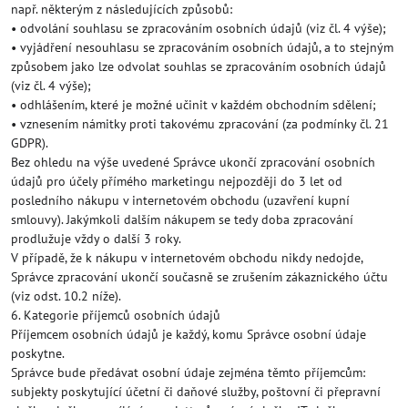
např. některým z následujících způsobů:
• odvolání souhlasu se zpracováním osobních údajů (viz čl. 4 výše);
• vyjádření nesouhlasu se zpracováním osobních údajů, a to stejným
způsobem jako lze odvolat souhlas se zpracováním osobních údajů
(viz čl. 4 výše);
• odhlášením, které je možné učinit v každém obchodním sdělení;
• vznesením námitky proti takovému zpracování (za podmínky čl. 21
GDPR).
Bez ohledu na výše uvedené Správce ukončí zpracování osobních
údajů pro účely přímého marketingu nejpozději do 3 let od
posledního nákupu v internetovém obchodu (uzavření kupní
smlouvy). Jakýmkoli dalším nákupem se tedy doba zpracování
prodlužuje vždy o další 3 roky.
V případě, že k nákupu v internetovém obchodu nikdy nedojde,
Správce zpracování ukončí současně se zrušením zákaznického účtu
(viz odst. 10.2 níže).
6. Kategorie příjemců osobních údajů
Příjemcem osobních údajů je každý, komu Správce osobní údaje
poskytne.
Správce bude předávat osobní údaje zejména těmto příjemcům:
subjekty poskytující účetní či daňové služby, poštovní či přepravní