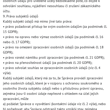
osobních údajů pro uvedené účely bezodkladně poté, co dojde k
odvolání souhlasu, vyjádření nesouhlasu či zrušení zákaznického
účtu.
9. Práva subjektů údajů
Každý subjekt údajů má mimo jiné tato práva:
• právo požadovat přístup ke svým osobním údajům (za podmínek čl.
15 GDPR);
• právo na opravu nebo výmaz osobních údajů (za podmínek čl. 16
nebo čl. 17 GDPR);
• právo na omezení zpracování osobních údajů (za podmínek čl. 18
GDPR);
• právo vznést námitku proti zpracování (za podmínek čl. 21 GDPR);
• právo na přenositelnost údajů (za podmínek čl. 20 GDPR);
• právo odvolat souhlas se zpracováním osobních údajů (viz čl. 4
výše).
Každý subjekt údajů, který má za to, že Správce provádí zpracování
jeho osobních údajů, které je v rozporu s ochranou soukromého a
osobního života subjektu údajů nebo s příslušnou právní úpravou,
zejména jsou-li osobní údaje nepřesné s ohledem na účel jejich
zpracování, může
a) požádat Správce o vysvětlení (kontaktní údaje viz čl. 2 výše), nebo
b) požadovat, aby Správce odstranil takto vzniklý stav, zejména