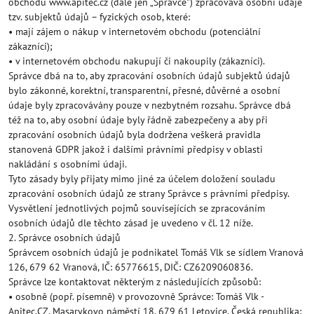
obchodu www.apitec.cz (dále jen „Správce") zpracovává osobní údaje
tzv. subjektů údajů – fyzických osob, které:
• mají zájem o nákup v internetovém obchodu (potenciální
zákazníci);
• v internetovém obchodu nakupují či nakoupily (zákazníci).
Správce dbá na to, aby zpracování osobních údajů subjektů údajů
bylo zákonné, korektní, transparentní, přesné, důvěrné a osobní
údaje byly zpracovávány pouze v nezbytném rozsahu. Správce dbá
též na to, aby osobní údaje byly řádně zabezpečeny a aby při
zpracování osobních údajů byla dodržena veškerá pravidla
stanovená GDPR jakož i dalšími právními předpisy v oblasti
nakládání s osobními údaji.
Tyto zásady byly přijaty mimo jiné za účelem doložení souladu
zpracování osobních údajů ze strany Správce s právními předpisy.
Vysvětlení jednotlivých pojmů souvisejících se zpracováním
osobních údajů dle těchto zásad je uvedeno v čl. 12 níže.
2. Správce osobních údajů
Správcem osobních údajů je podnikatel Tomáš Vlk se sídlem Vranová
126, 679 62 Vranová, IČ: 65776615, DIČ: CZ6209060836.
Správce lze kontaktovat některým z následujících způsobů:
• osobně (popř. písemně) v provozovně Správce: Tomáš Vlk -
Apitec.CZ, Masarykovo náměstí 18, 679 61 Letovice, Česká republika;