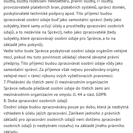
služby, služby rozesílání newsletterů, právní služby, IT služby,
provozovatelé platebních bran, platebních systémů, správci domén,
poskytovatelé technické podpory apod. Tito příjemci budou
zpracovávat osobní údaje buď jako samostatní správci (tedy jako
subjekty, které samy určují účely a prostředky zpracování osobních
údajů, a to nezávisle na Správci), nebo jako zpracovatelé (tedy
subjekty, které zpracovávají osobní údaje pro Správce, a to na
základě jeho pokynů).
Vedle toho bude Správce poskytovat osobní údaje orgánům veřejné
moci, pokud mu tuto povinnost ukládají obecně závazné právní
předpisy. Tito příjemci budou zpracovávat osobní údaje vždy jako
samostatní správci. Za příjemce však nejsou považovány orgány
veřejné moci v rámci výkonu svých vyšetřovacích pravomocí.
7. Předávání do třetích zemí či mezinárodním organizacím
Správce nebude předávat osobní údaje do třetích zemí ani
mezinárodním organizacím ve smyslu čl. 44 a násl. GDPR.
8. Doba zpracování osobních údajů
Osobní údaje budou zpracovávány pouze po dobu, která je nezbytná
vzhledem k účelu jejich zpracování. Zánikem jednoho z právních
základů pro zpracování osobních údajů není dotčeno zpracování
osobních údajů (v nezbytném rozsahu) na základě jiného právního
základu.