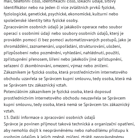
mail, telefonní číslo, identifikační číslo, lokační údaje, síťový
identifikátor nebo na jeden či více zvláštních prvků fyzické,
fyziologické, genetické, psychické, ekonomické, kulturní nebo
společenské identity této fyzické osoby.
Zpracováním osobních údajů je jakákoliv operace nebo soubor
operací s osobními údaji nebo soubory osobních údajů, který je
prováděn pomocí či bez pomoci automatizovaných postupů, jako je
shromáždění, zaznamenání, uspořádání, strukturování, uložení,
přizpůsobení nebo pozměnění, vyhledání, nahlédnutí, použití,
zpřístupnění přenosem, šíření nebo jakékoliv jiné zpřístupnění,
seřazení či zkombinování, omezení, výmaz nebo zničení.
Zákazníkem je fyzická osoba, která prostřednictvím internetového
obchodu uzavřela se Správcem kupní smlouvu, tedy osoba, která má
se Správcem tzv. zákaznický vztah.
Potenciálním zákazníkem je fyzická osoba, která doposud
prostřednictvím internetového obchodu neuzavřela se Správcem
kupní smlouvu, tedy osoba, která nemá se Správcem tzv. zákaznický
vztah.
13. Další informace o zpracování osobních údajů
Správce je povinen přijmout taková technická a organizační opatření,
aby nemohlo dojít k neoprávněnému nebo nahodilému přístupu k
osobním údajům, k jejich změně, zničení, ztrátě, neoprávněnému