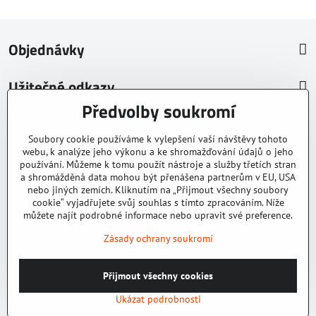
Objednávky
Užitečné odkazy
Předvolby soukromí
O nás
Soubory cookie používáme k vylepšení vaší návštěvy tohoto
© 2026 Tomáš Vlk
webu, k analýze jeho výkonu a ke shromažďování údajů o jeho
používání. Můžeme k tomu použít nástroje a služby třetích stran
E-shop apitec.cz používá na ochranu formulářů Invisible reCAPTCHA
a shromážděná data mohou být přenášena partnerům v EU, USA
od Google.
nebo jiných zemích. Kliknutím na „Přijmout všechny soubory
cookie“ vyjadřujete svůj souhlas s tímto zpracováním. Níže
můžete najít podrobné informace nebo upravit své preference.
Zásady ochrany soukromí
Přijmout všechny cookies
©
2026
Copyright
Předvolby soukromí
Zásady ochrany soukromí
Ukázat podrobnosti
Vytvořeno systémem:
ByznysWeb.cz