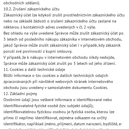
obchodních sdělení).
10.2. Zrušení zákaznického účtu
Zákaznický účet lze kdykoli zrušit prostřednictvím zákaznického účtu
nebo na základě žádosti o zrušení zákaznického účtu zaslané na
některou z kontaktních adres uvedených v čl. 2 výše.
Bez ohledu na výše uvedené Správce může zrušit zákaznický účet po
3 letech od posledního nákupu zákazníka v internetovém obchodu,
jakož Správce může zrušit zákaznický účet i v případě, kdy zákazník
poruší své povinnosti z kupní smlouvy.
V případě, že k nákupu v internetovém obchodu nikdy nedojde,
Správce může zákaznický účet zrušit po 3 letech od jeho zřízení.
11. Cookies a další technické údaje
Bližší informace o tzv. cookies a dalších technických údajích
zpracovávaných při návštěvě webových stránek internetového
obchodu jsou uvedeny v samostatném dokumentu Cookies.
12. Základní pojmy
Osobními údaji jsou veškeré informace o identifikované nebo
identifikovatelné fyzické osobě (tzv. subjekt údajů);
identifikovatelnou fyzickou osobou je fyzická osoba, kterou lze
přímo či nepřímo identifikovat, zejména odkazem na určitý
identifikátor, například jméno, příjmení, datum narození, bydliště, e-