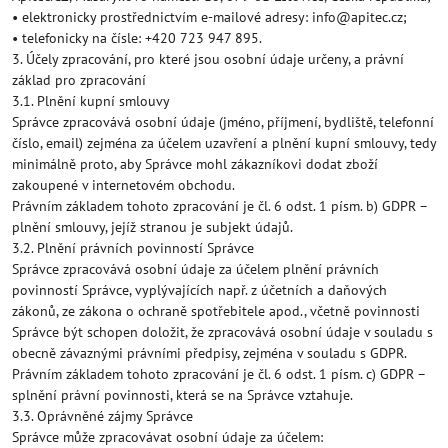
• elektronicky prostřednictvím e-mailové adresy: info@apitec.cz;
• telefonicky na čísle: +420 723 947 895.
3. Účely zpracování, pro které jsou osobní údaje určeny, a právní
základ pro zpracování
3.1. Plnění kupní smlouvy
Správce zpracovává osobní údaje (jméno, příjmení, bydliště, telefonní
číslo, email) zejména za účelem uzavření a plnění kupní smlouvy, tedy
minimálně proto, aby Správce mohl zákazníkovi dodat zboží
zakoupené v internetovém obchodu.
Právním základem tohoto zpracování je čl. 6 odst. 1 písm. b) GDPR –
plnění smlouvy, jejíž stranou je subjekt údajů.
3.2. Plnění právních povinností Správce
Správce zpracovává osobní údaje za účelem plnění právních
povinností Správce, vyplývajících např. z účetních a daňových
zákonů, ze zákona o ochraně spotřebitele apod., včetně povinnosti
Správce být schopen doložit, že zpracovává osobní údaje v souladu s
obecně závaznými právními předpisy, zejména v souladu s GDPR.
Právním základem tohoto zpracování je čl. 6 odst. 1 písm. c) GDPR –
splnění právní povinnosti, která se na Správce vztahuje.
3.3. Oprávněné zájmy Správce
Správce může zpracovávat osobní údaje za účelem: