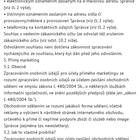
• elektronickým oznámením zaslaným na e-mailovou adresu Správce
(viz čl. 2 výše);
• listinným oznámením zaslaným na adresu sídla či
provozovny/některé z provozoven Správce (viz čl. 2 výše);
• telefonicky na kontaktních údajích Správce (viz čl. 2 výše).
Souhlas s vedením zákaznického účtu lze odvolat též zrušením
zákaznického účtu (viz odst. 10.2 níže).
Odvoláním souhlasu není dotčena zákonnost zpracování
vycházejícího ze souhlasu, který byl dán před jeho odvoláním.
5. Přímý marketing
5.1. Obecně
Zpracováním osobních údajů pro účely přímého marketingu se
rozumí zpracování osobních údajů za účelem zasílání obchodních
sdělení ve smyslu zákona č. 480/2004 Sb., o některých službách
informační společnosti, ve znění pozdějších předpisů (dále jen „zákon
č. 480/2004 Sb.").
Obchodním sdělením se rozumí jakákoli forma sdělení, včetně
reklamy a vybízení k návštěvě stránek internetového obchodu,
určeného k přímé či nepřímé podpoře zboží či služeb nebo image
Správce (zejména tzv. newslettery).
5.2. Jak to vlastně probíhá?
Zpracování osobních údajů pro účely zasílání obchodních sdělení