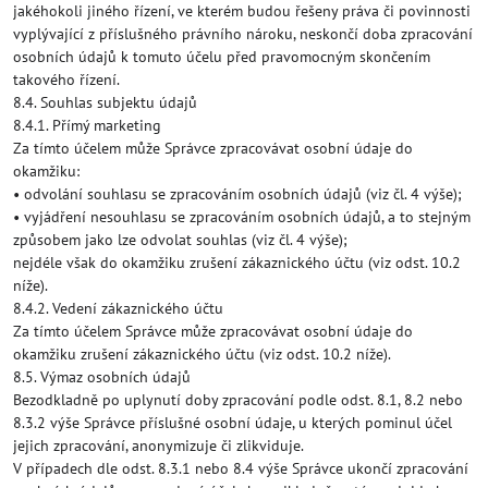
jakéhokoli jiného řízení, ve kterém budou řešeny práva či povinnosti
vyplývající z příslušného právního nároku, neskončí doba zpracování
osobních údajů k tomuto účelu před pravomocným skončením
takového řízení.
8.4. Souhlas subjektu údajů
8.4.1. Přímý marketing
Za tímto účelem může Správce zpracovávat osobní údaje do
okamžiku:
• odvolání souhlasu se zpracováním osobních údajů (viz čl. 4 výše);
• vyjádření nesouhlasu se zpracováním osobních údajů, a to stejným
způsobem jako lze odvolat souhlas (viz čl. 4 výše);
nejdéle však do okamžiku zrušení zákaznického účtu (viz odst. 10.2
níže).
8.4.2. Vedení zákaznického účtu
Za tímto účelem Správce může zpracovávat osobní údaje do
okamžiku zrušení zákaznického účtu (viz odst. 10.2 níže).
8.5. Výmaz osobních údajů
Bezodkladně po uplynutí doby zpracování podle odst. 8.1, 8.2 nebo
8.3.2 výše Správce příslušné osobní údaje, u kterých pominul účel
jejich zpracování, anonymizuje či zlikviduje.
V případech dle odst. 8.3.1 nebo 8.4 výše Správce ukončí zpracování