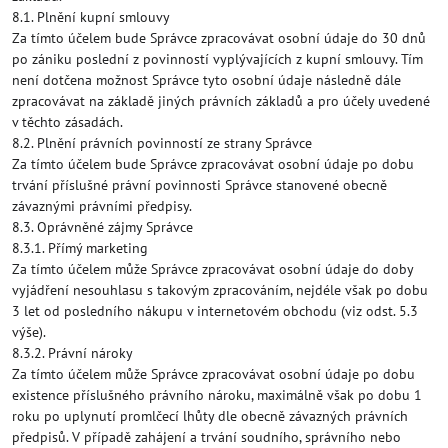
8.1. Plnění kupní smlouvy
Za tímto účelem bude Správce zpracovávat osobní údaje do 30 dnů
po zániku poslední z povinností vyplývajících z kupní smlouvy. Tím
není dotčena možnost Správce tyto osobní údaje následně dále
zpracovávat na základě jiných právních základů a pro účely uvedené
v těchto zásadách.
8.2. Plnění právních povinností ze strany Správce
Za tímto účelem bude Správce zpracovávat osobní údaje po dobu
trvání příslušné právní povinnosti Správce stanovené obecně
závaznými právními předpisy.
8.3. Oprávněné zájmy Správce
8.3.1. Přímý marketing
Za tímto účelem může Správce zpracovávat osobní údaje do doby
vyjádření nesouhlasu s takovým zpracováním, nejdéle však po dobu
3 let od posledního nákupu v internetovém obchodu (viz odst. 5.3
výše).
8.3.2. Právní nároky
Za tímto účelem může Správce zpracovávat osobní údaje po dobu
existence příslušného právního nároku, maximálně však po dobu 1
roku po uplynutí promlčecí lhůty dle obecně závazných právních
předpisů. V případě zahájení a trvání soudního, správního nebo