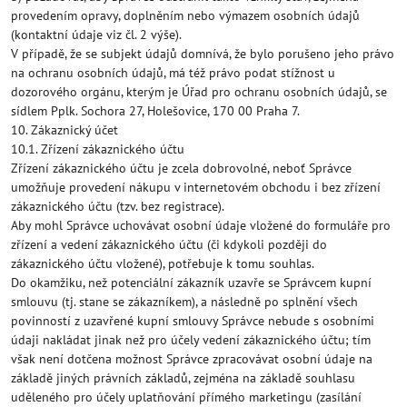
provedením opravy, doplněním nebo výmazem osobních údajů
(kontaktní údaje viz čl. 2 výše).
V případě, že se subjekt údajů domnívá, že bylo porušeno jeho právo
na ochranu osobních údajů, má též právo podat stížnost u
dozorového orgánu, kterým je Úřad pro ochranu osobních údajů, se
sídlem Pplk. Sochora 27, Holešovice, 170 00 Praha 7.
10. Zákaznický účet
10.1. Zřízení zákaznického účtu
Zřízení zákaznického účtu je zcela dobrovolné, neboť Správce
umožňuje provedení nákupu v internetovém obchodu i bez zřízení
zákaznického účtu (tzv. bez registrace).
Aby mohl Správce uchovávat osobní údaje vložené do formuláře pro
zřízení a vedení zákaznického účtu (či kdykoli později do
zákaznického účtu vložené), potřebuje k tomu souhlas.
Do okamžiku, než potenciální zákazník uzavře se Správcem kupní
smlouvu (tj. stane se zákazníkem), a následně po splnění všech
povinností z uzavřené kupní smlouvy Správce nebude s osobními
údaji nakládat jinak než pro účely vedení zákaznického účtu; tím
však není dotčena možnost Správce zpracovávat osobní údaje na
základě jiných právních základů, zejména na základě souhlasu
uděleného pro účely uplatňování přímého marketingu (zasílání