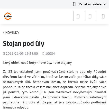
Panel uživatele
NOVINKY
Stojan pod úly
Přidáno
Počet
2011/21/03 19:38.00
10084
shlédnutí
Nový oblek, nové boty - nové úly, nové stojany
Za 23 let včelaření jsem používal různé stojany pod úly. Původní
dřevěnou lavici ve včelníku, která se časem začla prohýbat díky váze
nástavkových úlů. Betonovou desku, se kterou nelze kvůli váze
pohnout. Ta se začala časem naklánět dopředu. Železné stojany dříve
již použité, tyto korodují a jsou rozměrově nevyhovující. Zkoušel
jsem i dřevěnou paletu , ta prorůstá travou. Podložení asfaltovým
papírem je mi proti srsti. Za pár let je z tohoto způsobu podložení
hromada odpadu.