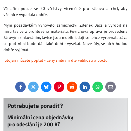
Včelařím pouze se 20 včelstvy víceméně pro zábavu a chci, aby
včelnice vypadala dobře.
Mým požadavkům vyhovělo zámečnictví Zdeněk Báča a vyrobil na
míru lavice z profilového materiálu. Povrchová úprava je provedena
žárovým zinkováním, lavice jsou mobilní, dají se lehce vyrovnat, tráva
se pod nimi bude dát také dobře vysekat. Nové úly, se nich budou
dobře vyjímat.
Stojan můžete poptat - ceny smluvní dle velikosti a počtu.
Facebook
Twitter
Bluesky
Pinterest
Reddit
LinkedIn
WhatsApp
E-
mail
Potrebujete poradiť?
Minimální cena objednávky
pro odeslání je 200 Kč