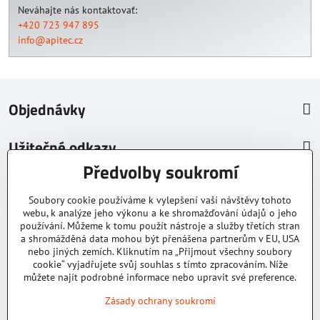
Neváhajte nás kontaktovať:
+420 723 947 895
info@apitec.cz
Objednávky
Užitečné odkazy
Předvolby soukromí
O nás
Soubory cookie používáme k vylepšení vaší návštěvy tohoto
© 2026 Tomáš Vlk
webu, k analýze jeho výkonu a ke shromažďování údajů o jeho
používání. Můžeme k tomu použít nástroje a služby třetích stran
E-shop apitec.cz používá na ochranu formulářů Invisible reCAPTCHA
a shromážděná data mohou být přenášena partnerům v EU, USA
od Google.
nebo jiných zemích. Kliknutím na „Přijmout všechny soubory
cookie“ vyjadřujete svůj souhlas s tímto zpracováním. Níže
můžete najít podrobné informace nebo upravit své preference.
Zásady ochrany soukromí