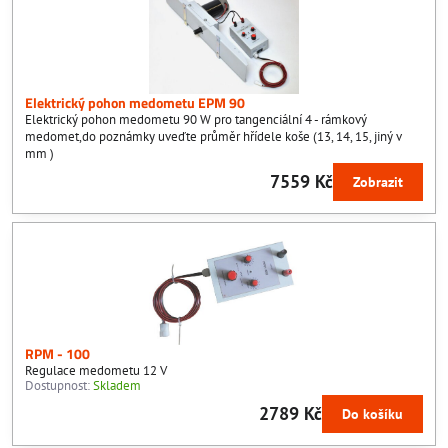
Elektrický pohon medometu EPM 90
Elektrický pohon medometu 90 W pro tangenciální 4 - rámkový
medomet,do poznámky uveďte průměr hřídele koše (13, 14, 15, jiný v
mm )
7559 Kč
Zobrazit
RPM - 100
Regulace medometu 12 V
Dostupnost:
Skladem
2789 Kč
Do košíku