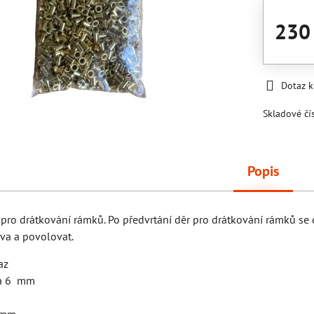
230
Dotaz 
Skladové čí
Popis
 pro drátkování rámků. Po předvrtání děr pro drátkování rámků se do
eva a povolovat.
az
ka 6 mm
m