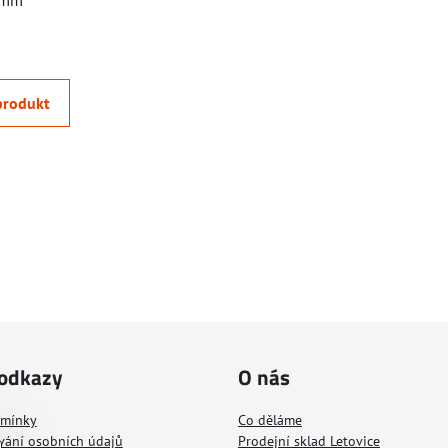
9 mm
produkt
 odkazy
O nás
dmínky
Co děláme
vání osobních údajů
Prodejní sklad Letovice