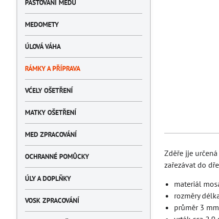
PASTOVÁNÍ MEDU
MEDOMETY
ÚLOVÁ VÁHA
RÁMKY A PŘÍPRAVA
VĆELY OŠETŘENÍ
MATKY OŠETŘENÍ
MED ZPRACOVÁNÍ
Zděře jje určená
OCHRANNÉ POMŮCKY
zařezávat do dř
ÚLY A DOPLŇKY
materiál mos
rozměry dél
VOSK ZPRACOVÁNÍ
průměr 3 m