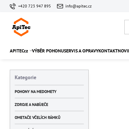
+420 723 947 895
info@apitec.cz
APITECcz
VÝBĚR POHONU
SERVIS A OPRAVY
KONTAKT
NOVI
Kategorie
POHONY NA MEDOMETY
ZDROJE A NABÍJEČE
OMETAČE VČELÍCH RÁMKŮ