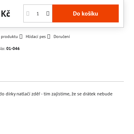
 Kč
Do košíku
k produktu
Hlídací pes
Doručení
slo:
01-046
 dírky natlačí zděř - tím zajistíme, že se drátek nebude