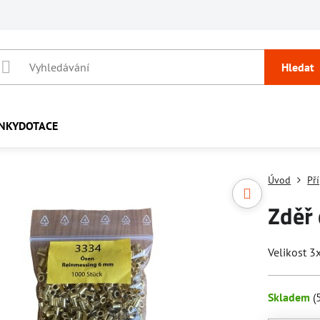
Hledat
NKY
DOTACE
Úvod
Př
Zděř
Velikost 
Skladem
(