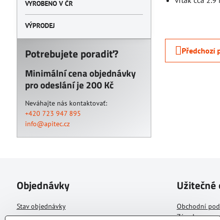
vrták cca 2.
VYROBENO V ČR
VÝPRODEJ
Potrebujete poradiť?
Předchozí 
Minimální cena objednávky
pro odeslání je 200 Kč
Neváhajte nás kontaktovať:
+420 723 947 895
info@apitec.cz
Objednávky
Užitečné
Stav objednávky
Obchodní po
Zásady zpraco