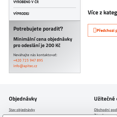
VYROBENO V ČR
Více z kate
VÝPRODEJ
Potrebujete poradiť?
Předchozí 
Minimální cena objednávky
pro odeslání je 200 Kč
Neváhajte nás kontaktovať:
+420 723 947 895
info@apitec.cz
Objednávky
Užitečné
Stav objednávky
Obchodní po
Zásady zpraco