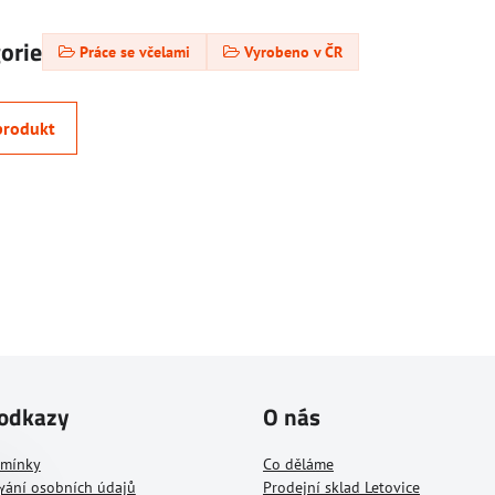
gorie
Práce se včelami
Vyrobeno v ČR
produkt
 odkazy
O nás
dmínky
Co děláme
vání osobních údajů
Prodejní sklad Letovice