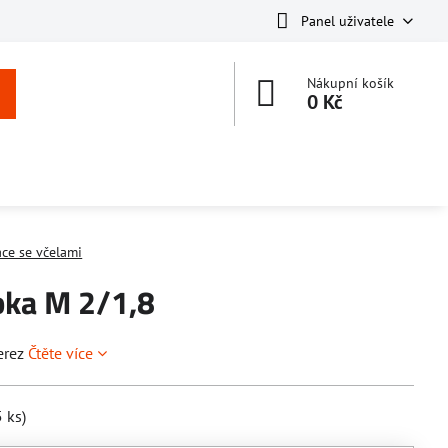
Panel uživatele
Nákupní košík
0 Kč
áce se včelami
bka M 2/1,8
erez
Čtěte více
5
ks)