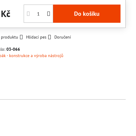
 Kč
Do košíku
k produktu
Hlídací pes
Doručení
slo:
03-066
pák - konstrukce a výroba nástrojů