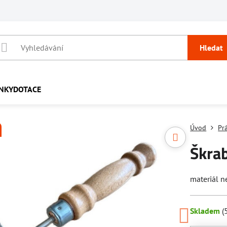
Hledat
NKY
DOTACE
Úvod
Pr
Škra
materiál n
Skladem
(