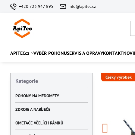
+420 723 947 895
info@apitec.cz
APITECcz
VÝBĚR POHONU
SERVIS A OPRAVY
KONTAKT
NOVI
Český výrobek
Kategorie
POHONY NA MEDOMETY
ZDROJE A NABÍJEČE
OMETAČE VČELÍCH RÁMKŮ