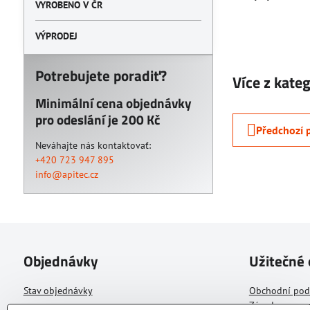
VYROBENO V ČR
VÝPRODEJ
Potrebujete poradiť?
Více z kate
Minimální cena objednávky
pro odeslání je 200 Kč
Předchozí 
Neváhajte nás kontaktovať:
+420 723 947 895
info@apitec.cz
Objednávky
Užitečné
Stav objednávky
Obchodní po
Zásady zpraco