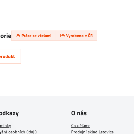
gorie
Práce se včelami
Vyrobeno v ČR
produkt
 odkazy
O nás
dmínky
Co děláme
vání osobních údajů
Prodejní sklad Letovice