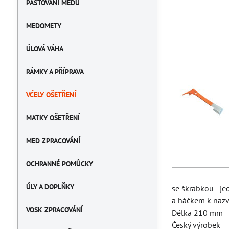
PASTOVÁNÍ MEDU
MEDOMETY
ÚLOVÁ VÁHA
RÁMKY A PŘÍPRAVA
VĆELY OŠETŘENÍ
MATKY OŠETŘENÍ
MED ZPRACOVÁNÍ
OCHRANNÉ POMŮCKY
ÚLY A DOPLŇKY
se škrabkou - je
a háčkem k naz
VOSK ZPRACOVÁNÍ
Délka 210 mm
Český výrobek