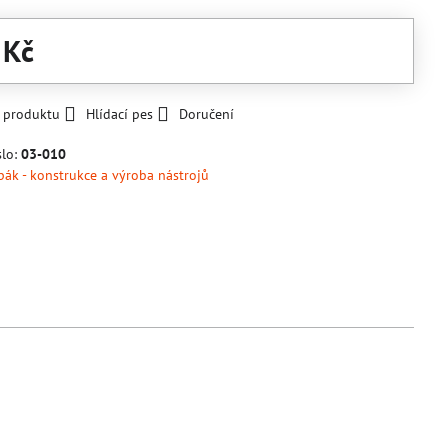
 Kč
k produktu
Hlídací pes
Doručení
slo:
03-010
pák - konstrukce a výroba nástrojů