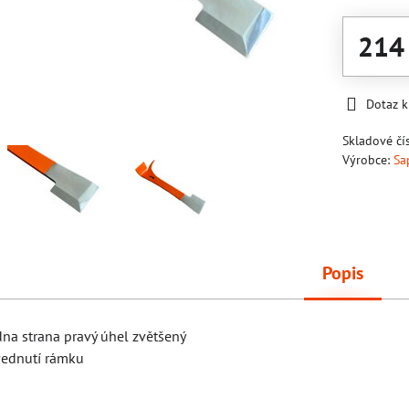
214
Dotaz 
Skladové čí
Výrobce:
Sa
Popis
dna strana pravý úhel zvětšený
vednutí rámku