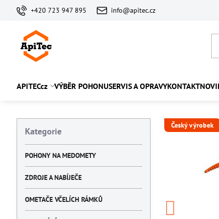
+420 723 947 895
info@apitec.cz
APITECcz
VÝBĚR POHONU
SERVIS A OPRAVY
KONTAKT
NOVI
Český výrobek
Kategorie
POHONY NA MEDOMETY
ZDROJE A NABÍJEČE
OMETAČE VČELÍCH RÁMKŮ