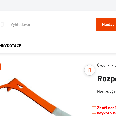
Hledat
NKY
DOTACE
Úvod
Pr
Rozp
Nerezový 
Zboží nen
kdykoliv n