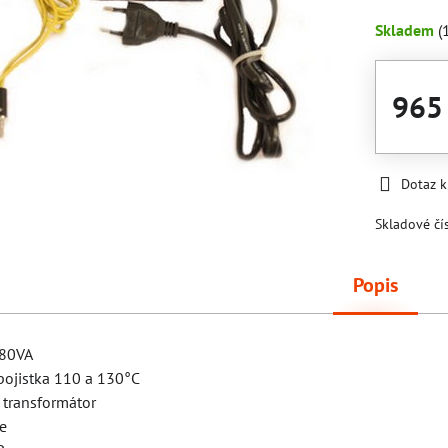
Skladem
(
965
Dotaz 
Skladové čí
Popis
 80VA
pojistka 110 a 130°C
 transformátor
ce