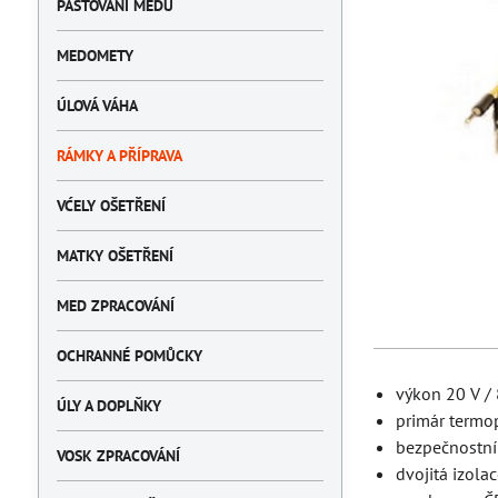
PASTOVÁNÍ MEDU
MEDOMETY
ÚLOVÁ VÁHA
RÁMKY A PŘÍPRAVA
VĆELY OŠETŘENÍ
MATKY OŠETŘENÍ
MED ZPRACOVÁNÍ
OCHRANNÉ POMŮCKY
výkon 20 V /
ÚLY A DOPLŇKY
primár termo
bezpečnostní
VOSK ZPRACOVÁNÍ
dvojitá izola