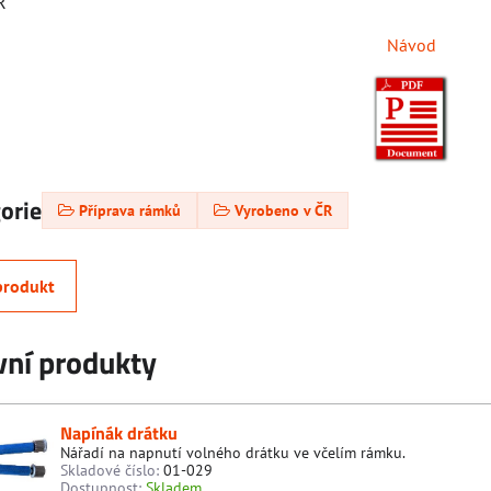
R
Návod
gorie
Příprava rámků
Vyrobeno v ČR
produkt
vní produkty
Napínák drátku
Nářadí na napnutí volného drátku ve včelím rámku.
Skladové číslo:
01-029
Dostupnost:
Skladem