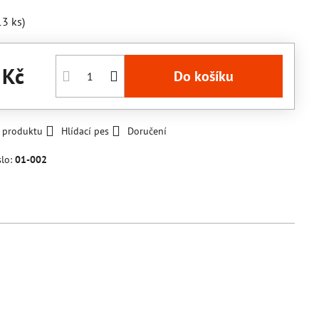
13
ks)
 Kč
Do košíku
k produktu
Hlídací pes
Doručení
slo:
01-002