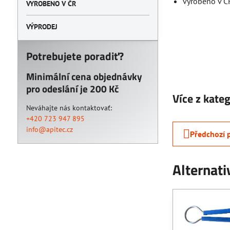
vyrobeno v Č
VYROBENO V ČR
VÝPRODEJ
Potrebujete poradiť?
Minimální cena objednávky
pro odeslání je 200 Kč
Více z kate
Neváhajte nás kontaktovať:
+420 723 947 895
info@apitec.cz
Předchozí 
Alternati