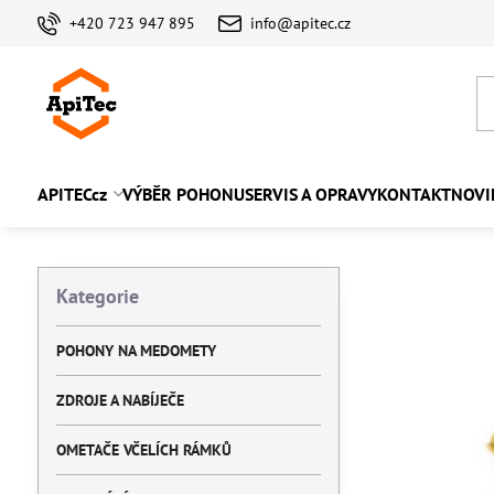
+420 723 947 895
info@apitec.cz
APITECcz
VÝBĚR POHONU
SERVIS A OPRAVY
KONTAKT
NOVI
Kategorie
POHONY NA MEDOMETY
ZDROJE A NABÍJEČE
OMETAČE VČELÍCH RÁMKŮ