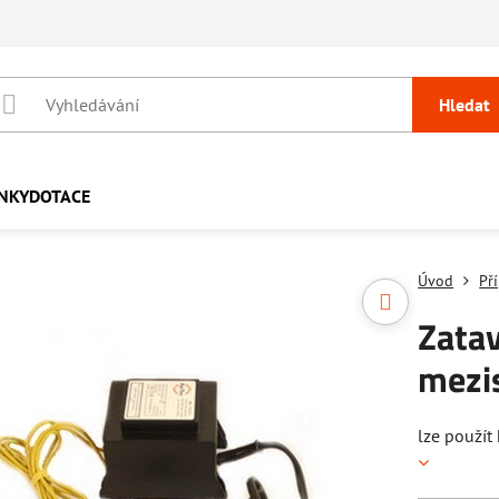
Hledat
NKY
DOTACE
Úvod
Př
Zata
mezi
lze použít