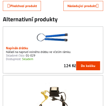
Předchozí produkt
Následující produkt
Alternativní produkty
Napínák drátku
Nářadí na napnutí volného drátku ve včelím rámku.
Skladové číslo:
01-029
Dostupnost:
Skladem
124 Kč
Do košíku